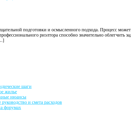
тщательной подготовки и осмысленного подхода. Процесс может 
 профессионального риэлтора способно значительно облегчить з
…]
ридические шаги
ое жилье
ажные нюансы
е руководство и смета расходов
на форумах