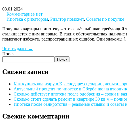
08.01.2024
|
Комментариев нет
|
Ипотека с риэлтором
,
Риэлтор поможет
,
Советы по покупке
Покупка квартиры в ипотеку – это серьёзный шаг, требующий 
сталкивается с ним впервые. В таких обстоятельствах наличие
помогают избежать распространённых ошибок. Они знакомы [
Читать далее →
Поиск
Поиск
Свежие записи
Как купить квартиру в Краснодаре: сценарии, деньги, ю
Актуальный процент по ипотеке в Сбербанке на вторичн
Сколько действует ипотека после одобрения – сроки и в
Сколько стоит сделать ремонт в квартире 30 кв.м – полно
Ипотека после банкротства – реальные отзывы и советы 
Свежие комментарии