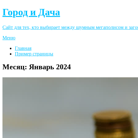
Город и Дача
Сайт для тех, кто выбирает между шумным мегаполисом и заго
Меню
Главная
Пример страницы
Месяц:
Январь 2024