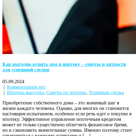
Как выгодно купить дом в ипотеку – советы и хитрости
для успешной сделки
05.09.2024
|
Комментариев нет
|
Ипотека выгодно
,
Советы по ипотеке
,
Успешная сделка
Приобретение собственного дома – это значимый шаг в
жизни каждого человека. Однако, для многих он становится
настоящим испытанием, особенно если речь идет о покупке в
ипотеку. Эффективное управление ипотечным кредитом
может не только существенно облегчить финансовое бремя,
но и сэкономить значительные суммы. Именно поэтому стоит
ознакомиться с важными аспектами и […]